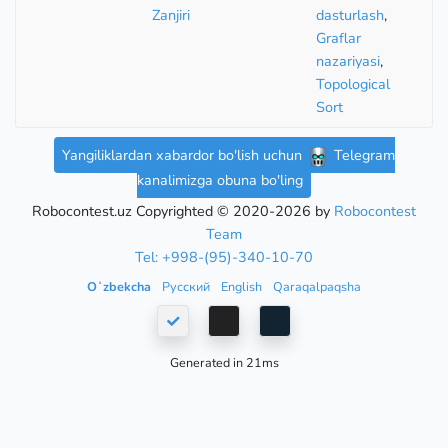
Zanjiri
dasturlash
,
Graflar
nazariyasi
,
Topological
Sort
Yangiliklardan xabardor bo'lish uchun
Telegram
kanalimizga obuna bo'ling
Robocontest.uz Copyrighted © 2020-2026 by
Robocontest
Team
Tel: +998-(95)-340-10-70
Oʻzbekcha
Русский
English
Qaraqalpaqsha
Generated in 21ms