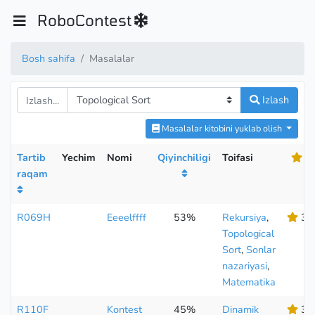
RoboContest
Bosh sahifa
Masalalar
Izlash
Masalalar kitobini yuklab olish
Tartib
Yechim
Nomi
Qiyinchiligi
Toifasi
raqam
R069H
Eeeelffff
53%
Rekursiya
,
3.
Topological
Sort
,
Sonlar
nazariyasi
,
Matematika
R110F
Kontest
45%
Dinamik
3.