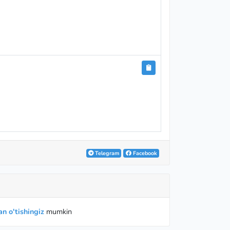
Telegram
Facebook
n o'tishingiz
mumkin