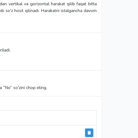
n vertikal va gorizontal harakat qilib faqat bitta
hib so'z hosil qilinadi. Harakatni istalgancha davom
iladi.
 “No” so'zini chop eting.