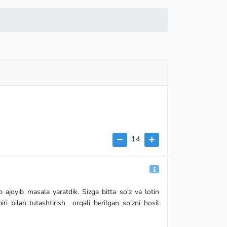
14
joyib masala yaratdik. Sizga bitta so'z va lotin
biri bilan tutashtirish orqali berilgan so'zni hosil