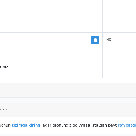
No
abax
rish
 uchun
tizimga kiring
, agar profilingiz bo'lmasa istalgan payt
ro'yxatda