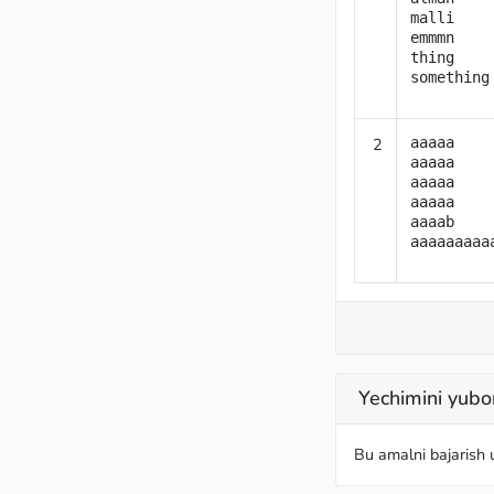
malli

emmmn

thing

something
2
aaaaa

aaaaa

aaaaa

aaaaa

aaaab

aaaaaaaaa
Yechimini yubo
Bu amalni bajarish