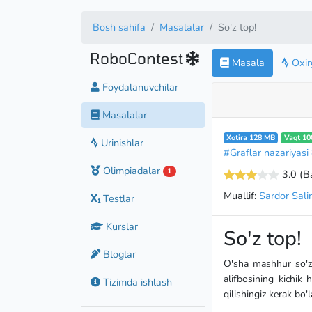
Bosh sahifa
Masalalar
So'z top!
RoboContest
Masala
Oxirg
Foydalanuvchilar
Masalalar
Xotira 128 MB
Vaqt 10
Urinishlar
#Graflar nazariyasi
Olimpiadalar
1
3.0
(B
Muallif:
Sardor Sal
Testlar
Kurslar
So'z top!
Bloglar
O'sha mashhur so'z 
alifbosining kichik 
Tizimda ishlash
qilishingiz kerak bo'l