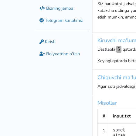
Siz harakatni jadval
Bizning jamoa
katakcha oldinga yura
etish mumkin, ammo 
Telegram kanalimiz
Kiruvchi ma'lum
Kirish
5
5
Dastlabki
qatord
Ro'yxatdan o'tish
Keyingi qatorda bitta 
Chiquvchi ma'lu
Agar so'z jadvaldagi
Misollar
#
input.txt
1
somet

almah
