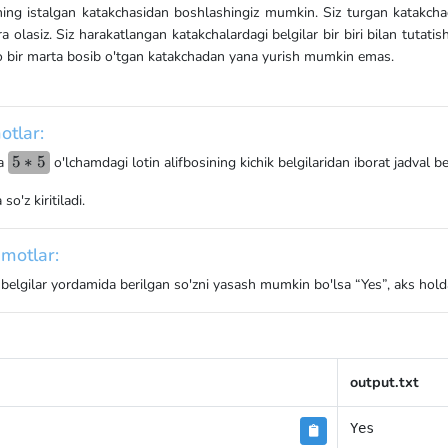
ning istalgan katakchasidan boshlashingiz mumkin. Siz turgan katakchada
 olasiz. Siz harakatlangan katakchalardagi belgilar bir biri bilan tutatis
bir marta bosib o'tgan katakchadan yana yurish mumkin emas.
otlar:
5*5
5
∗
5
a
o'lchamdagi lotin alifbosining kichik belgilaridan iborat jadval ber
so'z kiritiladi.
motlar:
 belgilar yordamida berilgan so'zni yasash mumkin bo'lsa “Yes”, aks holda
output.txt
Yes