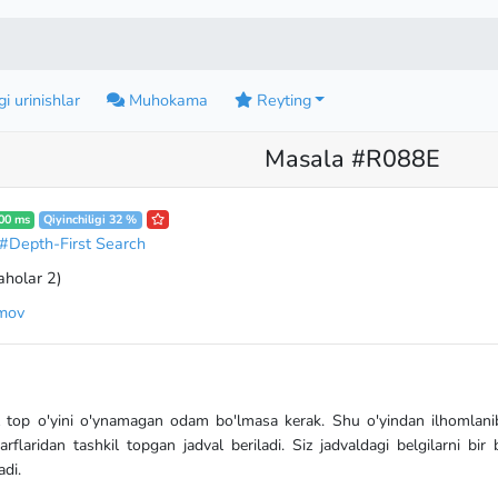
i urinishlar
Muhokama
Reyting
Masala #R088E
00 ms
Qiyinchiligi 32 %
#Depth-First Search
aholar 2
)
imov
top o'yini o'ynamagan odam bo'lmasa kerak. Shu o'yindan ilhomlanib a
harflaridan tashkil topgan jadval beriladi. Siz jadvaldagi belgilarni bir 
adi.