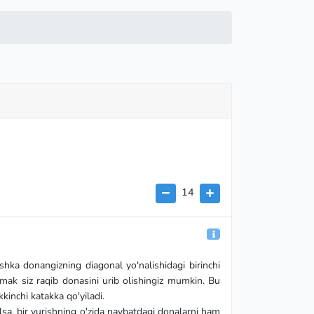
14
ashka donangizning diagonal yo'nalishidagi birinchi
emak siz raqib donasini urib olishingiz mumkin. Bu
kinchi katakka qo'yiladi.
'lsa, bir yurishning o'zida navbatdagi donalarni ham