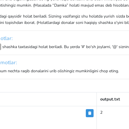
etishingiz mumkin. (Masalada “Damka” holati mavjud emas deb hisoblan
agi qaysidir holat beriladi. Sizning vazifangiz shu holatda yurish sizda b
ini topishdan iborat. (Holatlardagi donalar soni haqiqiy shashka o'yini b
otlar:
8
shashka taxtasidagi holat beriladi. Bu yerda '#' bo'sh joylarni, '@' siznin
motlar:
um nechta raqib donalarini urib olishingiz mumkinligini chop eting.
output.txt
2