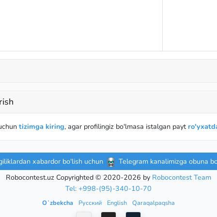
rish
 uchun
tizimga kiring
, agar profilingiz bo'lmasa istalgan payt
ro'yxatda
iliklardan xabardor bo'lish uchun
Telegram kanalimizga obuna bo'
Robocontest.uz Copyrighted © 2020-2026 by
Robocontest Team
Tel: +998-(95)-340-10-70
Oʻzbekcha
Русский
English
Qaraqalpaqsha