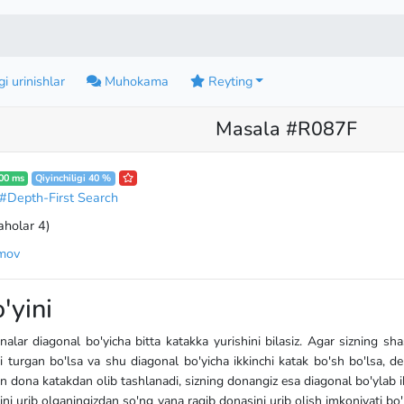
i urinishlar
Muhokama
Reyting
Masala #R087F
00 ms
Qiyinchiligi 40 %
#Depth-First Search
aholar 4
)
imov
'yini
alar diagonal bo'yicha bitta katakka yurishini bilasiz. Agar sizning sh
 turgan bo'lsa va shu diagonal bo'yicha ikkinchi katak bo'sh bo'lsa, d
an dona katakdan olib tashlanadi, sizning donangiz esa diagonal bo'ylab ik
ini urib olganingizdan so'ng yana raqib donasini urib olish imkoniyati bo