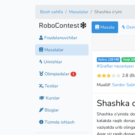
Bosh sahifa
Masalalar
Shashka o'yini
RoboContest
Masala
Oxirg
Foydalanuvchilar
Masalalar
Xotira 128 MB
Vaqt 10
Urinishlar
#Graflar nazariyasi
Olimpiadalar
1
2.8
(B
Muallif:
Sardor Sal
Testlar
Kurslar
Shashka o
Bloglar
Shashka o'yinida don
katakda raqib donasi
Tizimda ishlash
vaziyatda urib oling
Agar siz raqib donas