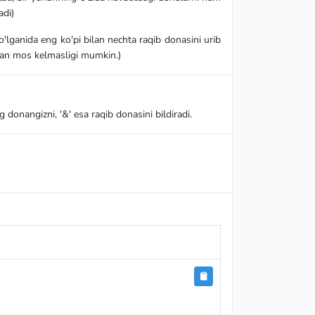
adi)
o'lganida eng ko'pi bilan nechta raqib donasini urib
ilan mos kelmasligi mumkin.)
g donangizni, '&' esa raqib donasini bildiradi.