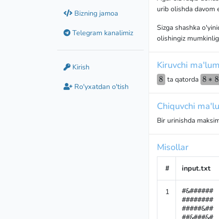
urib olishda davom 
Bizning jamoa
Sizga shashka o'yinid
Telegram kanalimiz
olishingiz mumkinlig
Kiruvchi ma'lum
Kirish
8
8
8*8
8
∗
ta qatorda
Ro'yxatdan o'tish
Chiquvchi ma'lu
Bir urinishda maksim
Misollar
#
input.txt
1
#&######

########

#####&##

##&###&#
