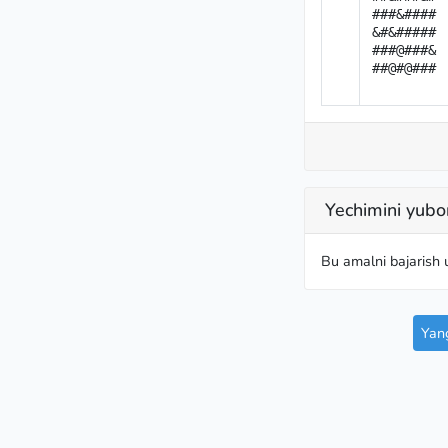
###&####

&#&#####

###@###&

##@#@###
Yechimini yubo
Bu amalni bajarish
Yang