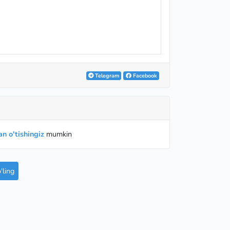
Telegram
Facebook
n o'tishingiz
mumkin
ling