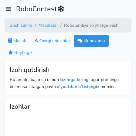
RoboContest
Bosh sahifa
Masalalar
Robolandiya(ro'yhatga olish)
Masala
Oxirgi urinishlar
Muhokama
Reyting
Izoh qoldirish
Bu amalni bajarish uchun
tizimga kiring
, agar profilingiz
bo'lmasa istalgan payt
ro'yxatdan o'tishingiz
mumkin
Izohlar